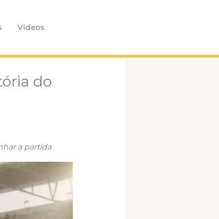
Pesquisar
s
Vídeos
ória do
har a partida