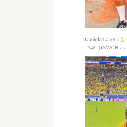
Daniela Cacella (
@d
– SAC @SWGBrasilO