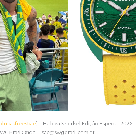
lucasfreestyle
) – Bulova Snorkel Edição Especial 2026 
WGBrasilOficial – sac@swgbrasil.com.br