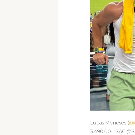
Lucas Meneses (
@o
3.490,00 – SAC @S