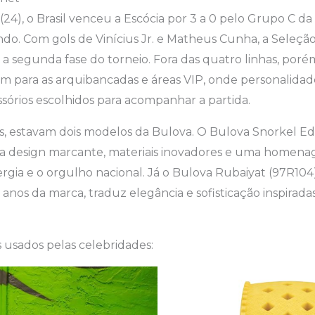
 (24), o Brasil venceu a Escócia por 3 a 0 pelo Grupo C 
o. Com gols de Vinícius Jr. e Matheus Cunha, a Seleção 
a a segunda fase do torneio. Fora das quatro linhas, poré
m para as arquibancadas e áreas VIP, onde personalid
sórios escolhidos para acompanhar a partida.
s, estavam dois modelos da Bulova. O Bulova Snorkel Ed
 design marcante, materiais inovadores e uma homena
gia e o orgulho nacional. Já o Bulova Rubaiyat (97R104)
 anos da marca, traduz elegância e sofisticação inspirada
 usados pelas celebridades: