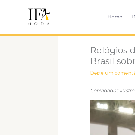
Ir
para
Home
I
o
conteúdo
Relógios 
Brasil sob
Deixe um comentá
Convidados ilustr