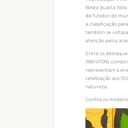
Nesta quarta-feira
de futebol do mund
a classificação par
também se voltara
atenção pelos aces
Entre os destaque
(98F470N) combina
representam a ener
celebração aos 150
natureza.
Confira os modelos