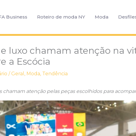
FA Business
Roteiro de moda NY
Moda
Desfile
de luxo chamam atenção na vit
re a Escócia
rio
/
Geral
,
Moda
,
Tendência
es chamam atenção pelas peças escolhidos para acompan