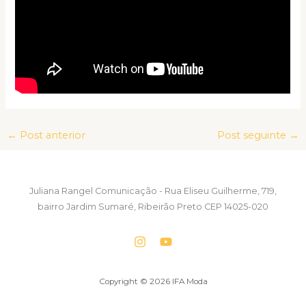
←
Post anterior
Post seguinte
→
Juliana Rangel Comunicação - Rua Eliseu Guilherme, 719,
bairro Jardim Sumaré, Ribeirão Preto CEP 14025-020
Copyright © 2026 IFA Moda