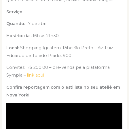
Serviço:
Quando:
17 de abril
Horário:
das 16h às 21h30
Local:
Shopping Iguatemi Ribeirão Preto – Av. Luiz
Eduardo de Toledo Prado, 900
Convites: R$ 200,00 – pré-venda pela plataforma
Sympla –
link aqui
Confira reportagem com o estilista no seu ateliê em
Nova York!