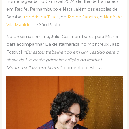
homenageada no Carnaval 2024 da Ilha de Itamaracá
em Recife, Pernambuco e Natal, além das escolas de
Samba
Império da Tijuca
, do
Rio de Janeiro
, e
Nenê de
Vila Matilde
, de São Paulo.
Na próxima semana, Júlio César embarca para Miami
para acompanhar Lia de Itamaracá no Montreux Jazz
Festival.
“Eu estou trabalhando em um vestido para o
show da Lia nesta primeira edição do festival
Montreux Jazz, em Miami”
, comenta o estilista.