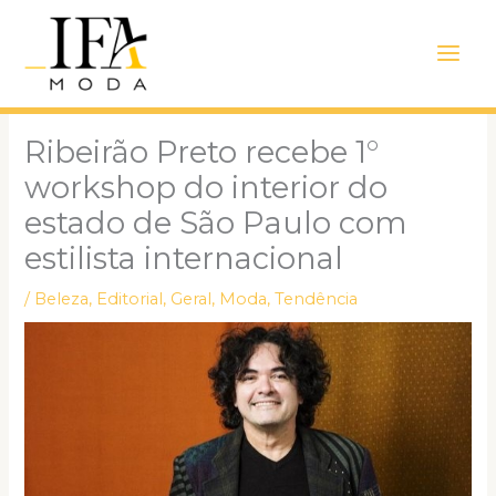
Ir
Main
para
Men
o
conteúdo
Ribeirão Preto recebe 1°
workshop do interior do
estado de São Paulo com
estilista internacional
/
Beleza
,
Editorial
,
Geral
,
Moda
,
Tendência