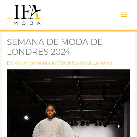
Ir
Main
para
Men
o
conteúdo
SEMANA DE MODA DE
LONDRES 2024
Deixe um comentário
/
Desfiles
,
Geral
,
Londres