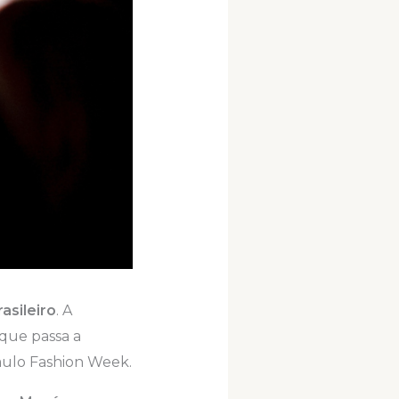
asileiro
. A
 que passa a
aulo Fashion Week.