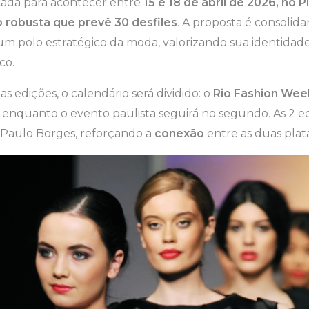
rcada para acontecer entre
15 e 18 de abril de 2026, no 
robusta que prevê 30 desfiles
. A proposta é consolidar
 polo estratégico da moda, valorizando sua identidade 
co.
as edições, o calendário será dividido: o
Rio Fashion Wee
 enquanto o evento paulista seguirá no segundo. As 2 ed
e Paulo Borges, reforçando a
conexão
entre as duas plat