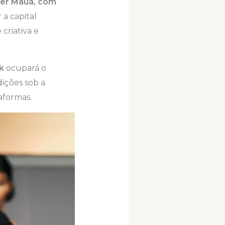
Pier Mauá, com
 a capital
criativa e
k
ocupará o
ições sob a
aformas.