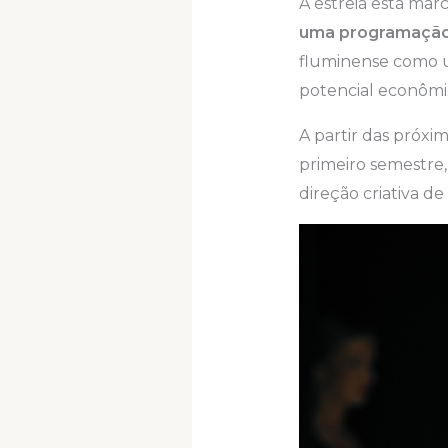
A estreia está ma
uma programação 
fluminense como um
potencial econômi
A partir das próxim
primeiro semestre,
direção criativa d