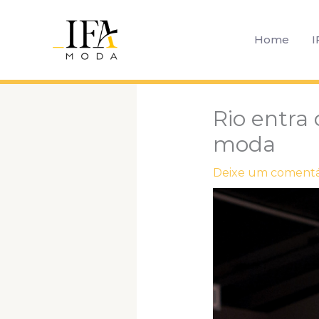
Ir
para
Home
I
o
conteúdo
Rio entra 
moda
Deixe um comentá