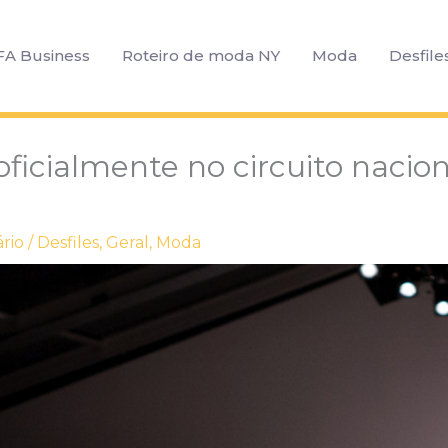
FA Business
Roteiro de moda NY
Moda
Desfile
oficialmente no circuito nacio
rio
/
Desfiles
,
Geral
,
Moda