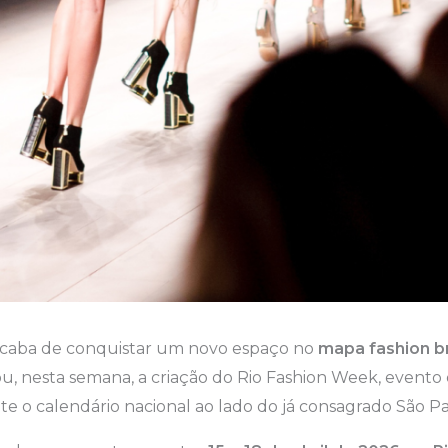
caba de conquistar um novo espaço no
mapa fashion br
u, nesta semana, a criação do Rio Fashion Week, evento
e o calendário nacional ao lado do já consagrado São P