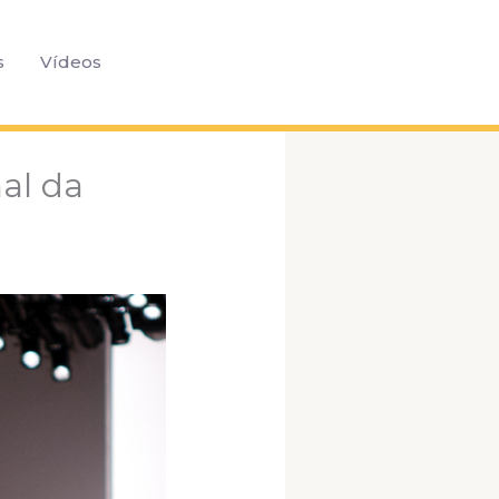
Pesquisar
s
Vídeos
nal da