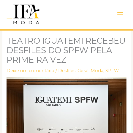
Ir
Main
para
Men
o
conteúdo
TEATRO IGUATEMI RECEBEU
DESFILES DO SPFW PELA
PRIMEIRA VEZ
Deixe um comentário
/
Desfiles
,
Geral
,
Moda
,
SPFW