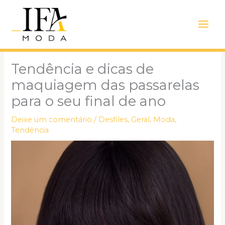
Ir
Main
para
Men
o
conteúdo
Tendência e dicas de
maquiagem das passarelas
para o seu final de ano
Deixe um comentário
/
Desfiles
,
Geral
,
Moda
,
Tendência