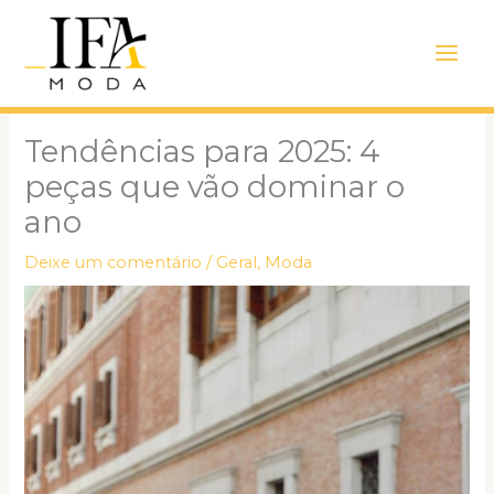
Ir
Main
para
Men
o
conteúdo
Tendências para 2025: 4
peças que vão dominar o
ano
Deixe um comentário
/
Geral
,
Moda