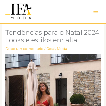
Ir
Main
para
Men
o
conteúdo
Tendências para o Natal 2024:
Looks e estilos em alta
Deixe um comentário
/
Geral
,
Moda