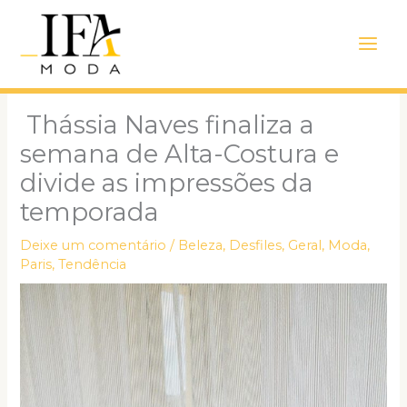
Ir
Main
para
Men
o
conteúdo
Thássia Naves finaliza a
semana de Alta-Costura e
divide as impressões da
temporada
Deixe um comentário
/
Beleza
,
Desfiles
,
Geral
,
Moda
,
Paris
,
Tendência