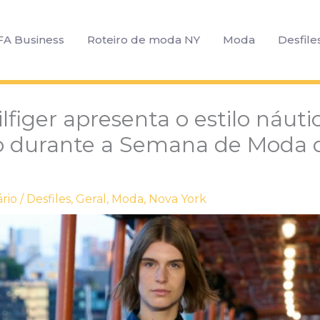
FA Business
Roteiro de moda NY
Moda
Desfile
figer apresenta o estilo náuti
o durante a Semana de Moda 
rio
/
Desfiles
,
Geral
,
Moda
,
Nova York