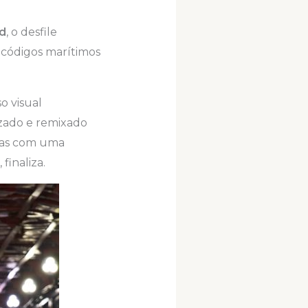
nd
, o desfile
 códigos marítimos
o visual
alizado e remixado
 mas com uma
finaliza.