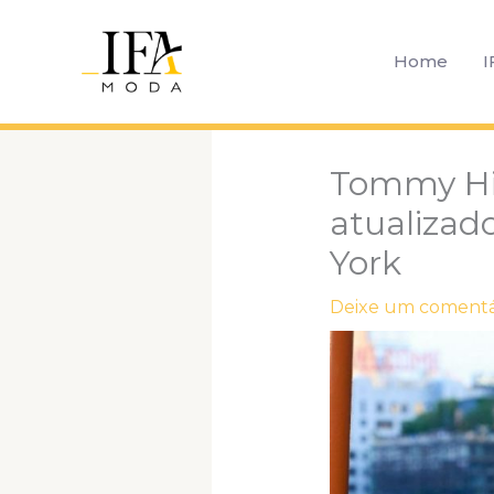
Ir
para
Home
I
o
conteúdo
Tommy Hil
atualizad
York
Deixe um comentá