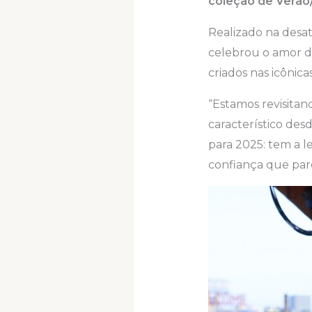
coleção de Verão
Realizado na desa
celebrou o amor 
criados nas icônic
“Estamos revisitan
característico desd
para 2025: tem a 
confiança que pare