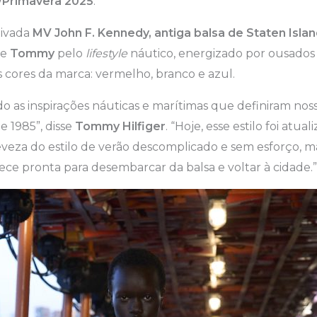
/Primavera 2025
.
tivada
MV John F. Kennedy, antiga balsa de Staten Isla
de
Tommy
pelo
lifestyle
náutico, energizado por ousados
as cores da marca: vermelho, branco e azul.
do as inspirações náuticas e marítimas que definiram noss
e 1985”, disse
Tommy Hilfiger
. “Hoje, esse estilo foi atu
leveza do estilo de verão descomplicado e sem esforço,
ce pronta para desembarcar da balsa e voltar à cidade.”, 