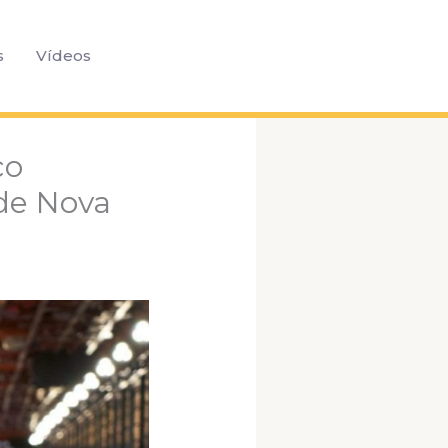
Pesquisar
s
Vídeos
co
de Nova