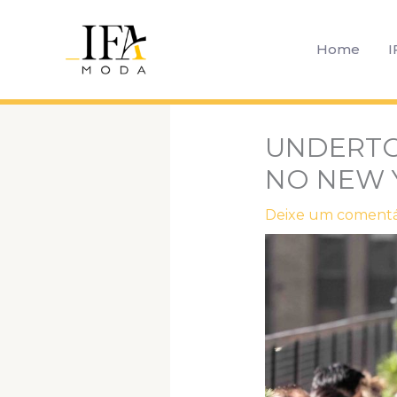
Ir
para
Home
I
o
conteúdo
UNDERTOP
NO NEW 
Deixe um comentá