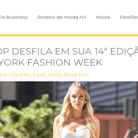
FA Business
Roteiro de moda NY
Moda
Desfile
 DESFILA EM SUA 14ª EDIÇ
YORK FASHION WEEK
rio
/
Desfiles
,
Geral
,
Moda
,
Nova York