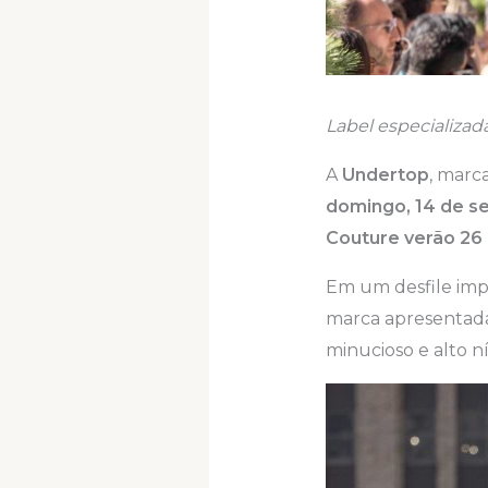
Label especializad
A
Undertop
, marc
domingo, 14 de s
Couture verão 26 
Em um desfile imp
marca apresentada
minucioso e alto n