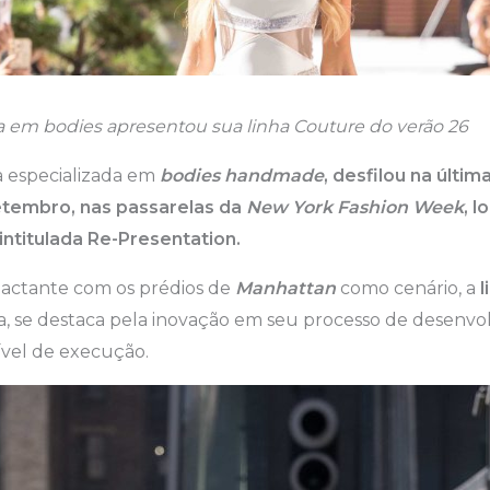
a em bodies apresentou sua linha Couture do verão 26
a especializada em
bodies handmade
, desfilou na últi
etembro, nas passarelas da
New York Fashion Week
, l
intitulada Re-Presentation.
actante com os prédios de
Manhattan
como cenário, a
l
, se destaca pela inovação em seu processo de desenvo
ível de execução.