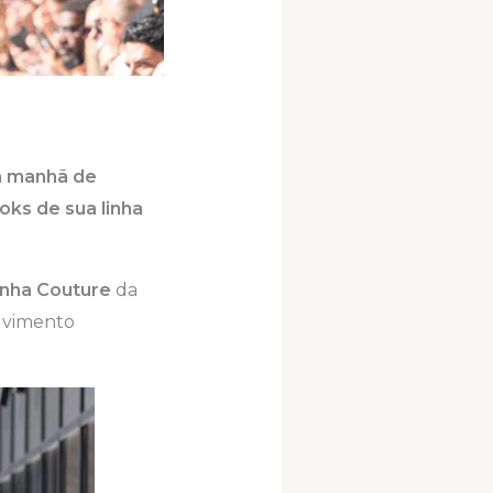
ma manhã de
ooks de sua linha
inha Couture
da
lvimento