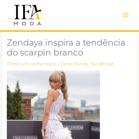
Ir
Main
para
Men
o
conteúdo
Zendaya inspira a tendência
do scarpin branco
Deixe um comentário
/
Geral
,
Moda
,
Tendência