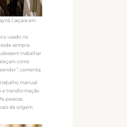
hayná Caiçara em
ouco usado no
desde sempre.
pudessem trabalhar
rtaleçam como
eender”, comenta.
 trabalho manual
to e transformação
As pessoas
país de origem