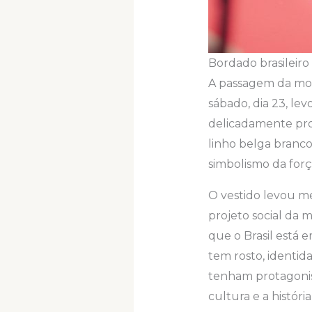
Bordado brasileiro
A passagem da mod
sábado, dia 23, le
delicadamente prod
linho belga branc
simbolismo da forç
O vestido levou me
projeto social da 
que o Brasil está 
tem rosto, identi
tenham protagonism
cultura e a história