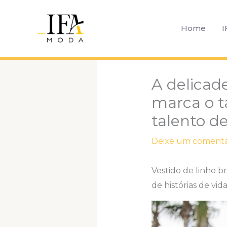
Ir
para
Home
I
o
conteúdo
A delicad
marca o t
talento de
Deixe um comentá
Vestido de linho b
de histórias de vid