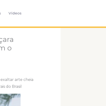
Pesquisar
s
Vídeos
çara
m o
exaltar arte cheia
is do Brasil