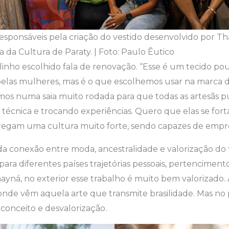
responsáveis pela criação do vestido desenvolvido por T
a da Cultura de Paraty. | Foto: Paulo Êutico
linho escolhido fala de renovação. “Esse é um tecido p
elas mulheres, mas é o que escolhemos usar na marca 
mos numa saia muito rodada para que todas as artesãs 
a técnica e trocando experiências. Quero que elas se fo
egam uma cultura muito forte, sendo capazes de empr
da conexão entre moda, ancestralidade e valorização do
 para diferentes países trajetórias pessoais, pertencimen
ayná, no exterior esse trabalho é muito bem valorizado. 
nde vêm aquela arte que transmite brasilidade. Mas no 
conceito e desvalorização.