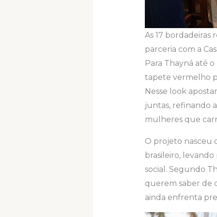
As 17 bordadeiras 
parceria com a Cas
Para Thayná até o 
tapete vermelho p
Nesse look aposta
juntas, refinando 
mulheres que carr
O projeto nasceu 
brasileiro, levando
social. Segundo Th
querem saber de o
ainda enfrenta pre