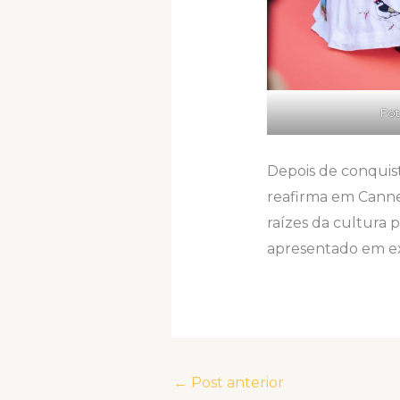
Fot
Depois de conquist
reafirma em Cannes
raízes da cultura 
apresentado em ex
←
Post anterior