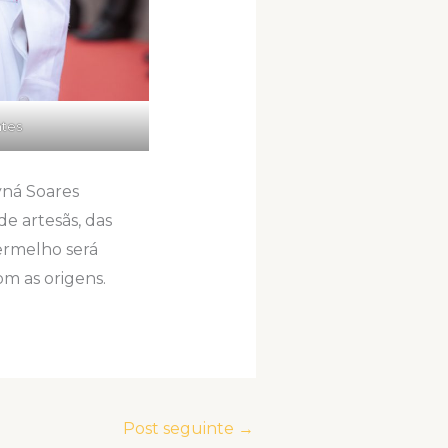
ntes
yná Soares
e artesãs, das
vermelho será
m as origens.
Post seguinte
→