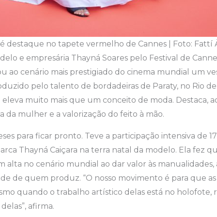
 é destaque no tapete vermelho de Cannes | Foto: Fattí 
elo e empresária Thayná Soares pelo Festival de Canne
vou ao cenário mais prestigiado do cinema mundial um ve
uzido pelo talento de bordadeiras de Paraty, no Rio de
o eleva muito mais que um conceito de moda. Destaca, 
a da mulher e a valorização do feito à mão.
ses para ficar pronto. Teve a participação intensiva de 1
marca Thayná Caiçara na terra natal da modelo. Ela fez q
em alta no cenário mundial ao dar valor às manualidades,
dade de quem produz. “O nosso movimento é para que as
o quando o trabalho artístico delas está no holofote, 
 delas”, afirma.