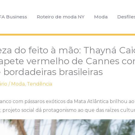
FA Business
Roteiro de moda NY
Moda
Desfile
eza do feito à mão: Thayná Cai
apete vermelho de Cannes co
 bordadeiras brasileiras
rio
/
Moda
,
Tendência
ranco com pássaros exóticos da Mata Atlântica brilhou ao 
a; projeto social dá protagonismo ao que das raízes cultura