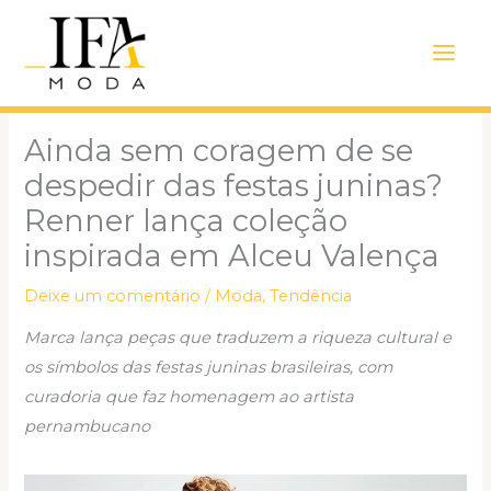
Ir
Main
para
Men
o
conteúdo
Ainda sem coragem de se
despedir das festas juninas?
Renner lança coleção
inspirada em Alceu Valença
Deixe um comentário
/
Moda
,
Tendência
Marca lança peças que traduzem a riqueza cultural e
os símbolos das festas juninas brasileiras, com
curadoria que faz homenagem ao artista
pernambucano