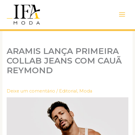
Ir
Main
para
Men
o
conteúdo
ARAMIS LANÇA PRIMEIRA
COLLAB JEANS COM CAUÃ
REYMOND
Deixe um comentário
/
Editorial
,
Moda