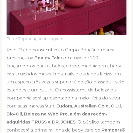
Foto/ Reprodução: Instagram
Pelo 3º ano consecutivo, o Grupo Boticário marca
presença na
Beauty Fair
com mais de 260
lançamentos para cabelos, corpo, maquiagem, baby
care, cuidados masculinos, nails e cuidados faciais em
um espaço três vezes superior à edição passada – sete
estandes e um outlet. O ecossistema de beleza da
companhia será apresentado na maior feira do setor
com suas marcas
Vult, Eudora, Australian Gold, O.U.i,
Bio-Oil, Beleza na Web Pro, além das recém-
adquiridas TRUSS e DR. JONES
. O público também
conhecerá a primeira linha de baby care de
Pampers®