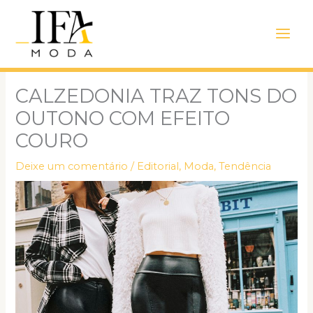
Ir
Main
para
Men
o
conteúdo
CALZEDONIA TRAZ TONS DO
OUTONO COM EFEITO
COURO
Deixe um comentário
/
Editorial
,
Moda
,
Tendência