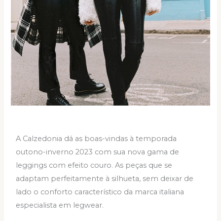
A Calzedonia dá as boas-vindas à temporada
outono-inverno 2023 com sua nova gama de
leggings com efeito couro. As peças que se
adaptam perfeitamente à silhueta, sem deixar de
lado o conforto característico da marca italiana
especialista em legwear.