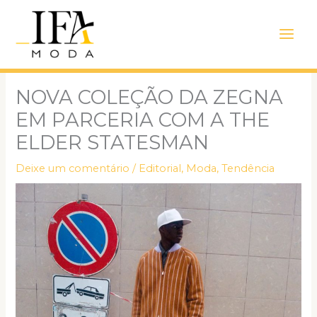
Ir
Main
para
Men
o
conteúdo
NOVA COLEÇÃO DA ZEGNA
EM PARCERIA COM A THE
ELDER STATESMAN
Deixe um comentário
/
Editorial
,
Moda
,
Tendência