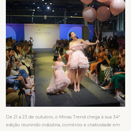
movimento
De 21 a 23 de outubro, o Minas Trend chega à sua 34ª
edição reunindo indústria, comércio e criatividade em