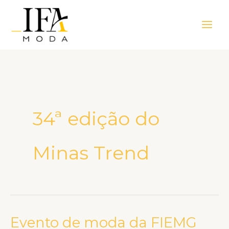
Ir
Main
para
Men
o
conteúdo
34ª edição do
Minas Trend
Evento de moda da FIEMG
Evento