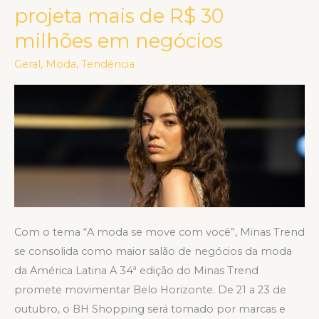
de
projeta mais de R$ 30
moda
milhões em negócios
da
FIEMG
Geral
,
Moda
,
Tendência
projeta
mais
de
R$
30
milhões
em
negócios
Com o tema “A moda se move com você”, Minas Trend
se consolida como maior salão de negócios da moda
da América Latina A 34ª edição do Minas Trend
promete movimentar Belo Horizonte. De 21 a 23 de
outubro, o BH Shopping será tomado por marcas e