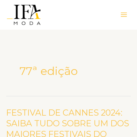
Ir
Main
para
Men
o
conteúdo
77ª edição
FESTIVAL DE CANNES 2024:
FESTIVAL
DE
SAIBA TUDO SOBRE UM DOS
CANNES
MAIORES FESTIVAIS DO
2024: