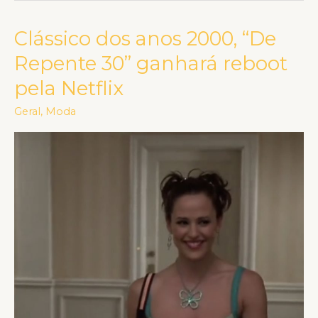
Clássico dos anos 2000, “De
Clássico
dos
Repente 30” ganhará reboot
anos
pela Netflix
2000,
“De
Geral
,
Moda
Repente
30”
ganhará
reboot
pela
Netflix