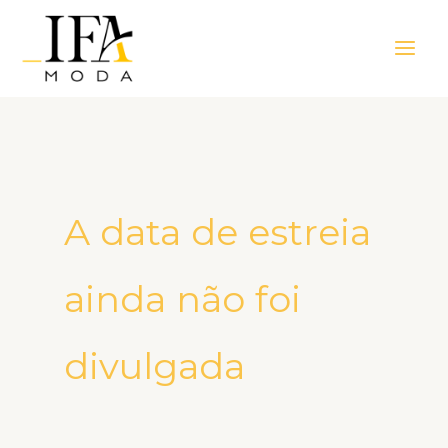
Ir
Main
para
Men
o
conteúdo
A data de estreia
ainda não foi
divulgada