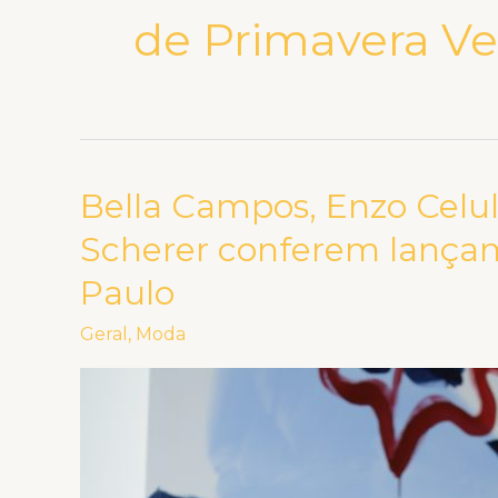
de Primavera Ve
Bella Campos, Enzo Celular
Bella
Campos,
Scherer conferem lança
Enzo
Paulo
Celulari,
Anttonia,
Geral
,
Moda
Eliezer
e
Isa
Scherer
conferem