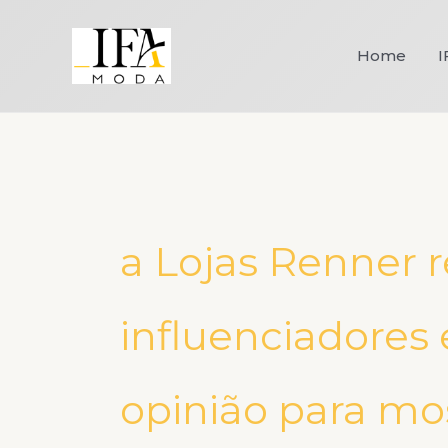
Ir
para
Home
I
o
conteúdo
a Lojas Renner 
influenciadores
opinião para mo