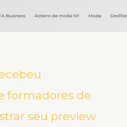
FA Business
Roteiro de moda NY
Moda
Desfile
recebeu
 e formadores de
strar seu preview