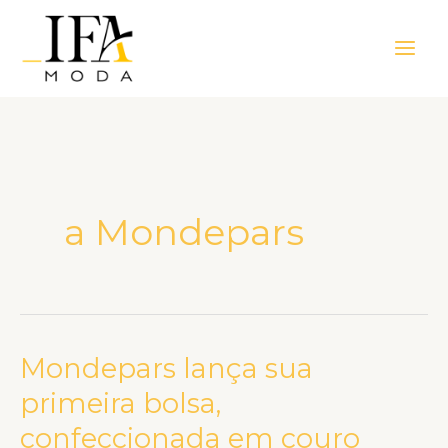
Ir
Main
para
Men
o
conteúdo
a Mondepars
Mondepars lança sua
Mondepars
lança
primeira bolsa,
sua
confeccionada em couro
primeira