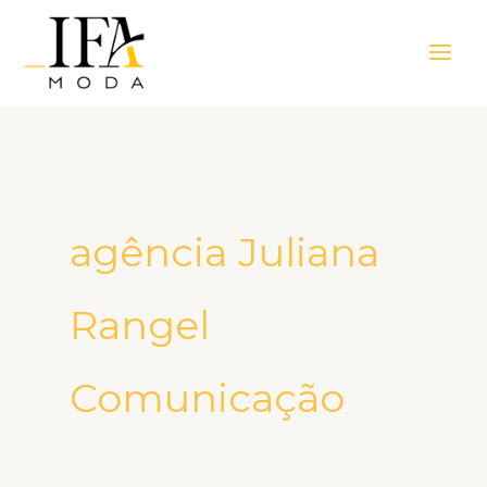
Ir
Main
para
Men
o
conteúdo
agência Juliana
Rangel
Comunicação