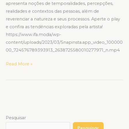
apresenta noções de temporalidades, percepções,
realidades e contextos das pessoas, além de
reverenciar a natureza e seus processos. Aperte o play
e confira as tendências exploradas pela artista!
https://www.ifa.moda/wp-
content/uploads/2023/03/Snapinsta.app_video_100000
00_724576789393913_2638725580010277971_n.mp4
Read More »
Pesquisar
Pesquisar