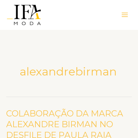
Ir
Main
para
Men
o
conteúdo
alexandrebirman
COLABORAÇÃO DA MARCA
COLABORAÇÃO
DA
ALEXANDRE BIRMAN NO
MARCA
DESFILE DE PAULA RAIA
ALEXANDRE