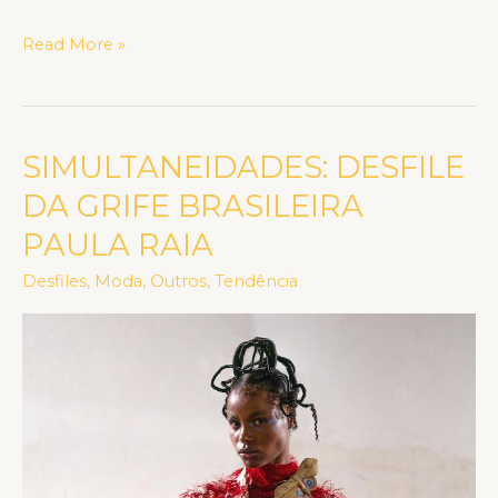
Read More »
SIMULTANEIDADES: DESFILE
SIMULTANEIDADES:
DESFILE
DA GRIFE BRASILEIRA
DA
PAULA RAIA
GRIFE
BRASILEIRA
Desfiles
,
Moda
,
Outros
,
Tendência
PAULA
RAIA