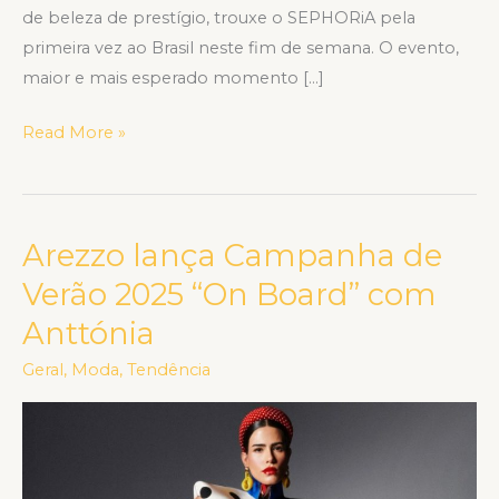
de beleza de prestígio, trouxe o SEPHORiA pela
primeira vez ao Brasil neste fim de semana. O evento,
maior e mais esperado momento […]
Read More »
Arezzo lança Campanha de
Arezzo
lança
Verão 2025 “On Board” com
Campanha
Anttónia
de
Verão
Geral
,
Moda
,
Tendência
2025
“On
Board”
com