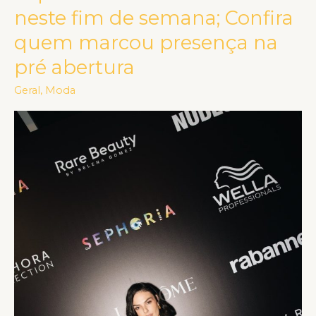
neste fim de semana; Confira
de
beleza
quem marcou presença na
da
pré abertura
Sephora
Geral
,
Moda
estreiou
no
Brasil
neste
fim
de
semana;
Confira
quem
marcou
presença
na