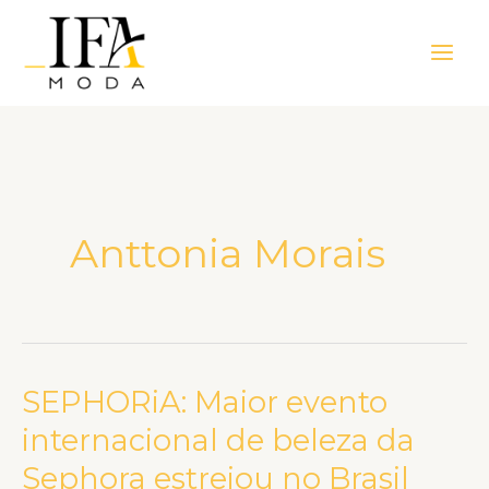
Ir
Main
para
Men
o
conteúdo
Anttonia Morais
SEPHORiA: Maior evento
SEPHORiA:
Maior
internacional de beleza da
evento
Sephora estreiou no Brasil
internacional