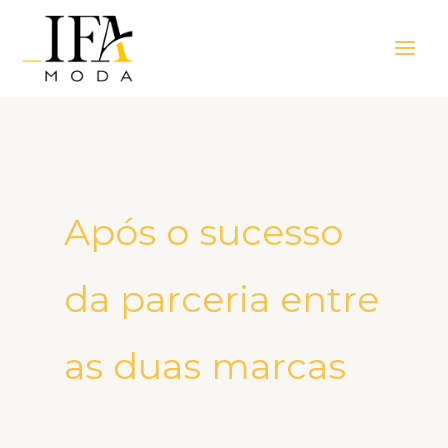
Ir
Main
para
Men
o
conteúdo
Após o sucesso
da parceria entre
as duas marcas