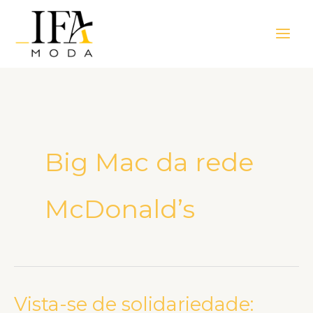
Ir
Main
para
Men
o
conteúdo
Big Mac da rede
McDonald’s
Vista-se de solidariedade:
Vista-