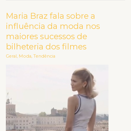
Maria Braz fala sobre a
Maria
Braz
influência da moda nos
fala
maiores sucessos de
sobre
bilheteria dos filmes
a
influência
Geral
,
Moda
,
Tendência
da
moda
nos
maiores
sucessos
de
bilheteria
dos
filmes