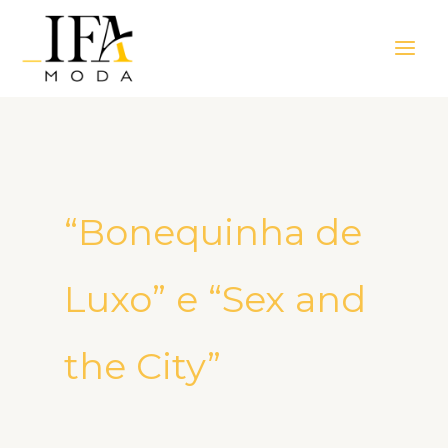
Ir
Main
para
Men
o
conteúdo
“Bonequinha de
Luxo” e “Sex and
the City”