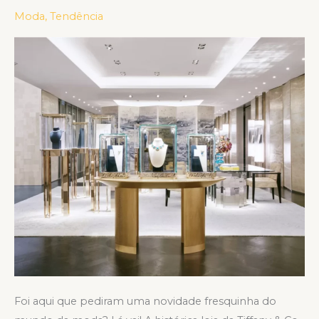
&
Moda
,
Tendência
CO
REABRE
NA
QUINTA
AVENIDA
EM
NOVA
YORK
Foi aqui que pediram uma novidade fresquinha do