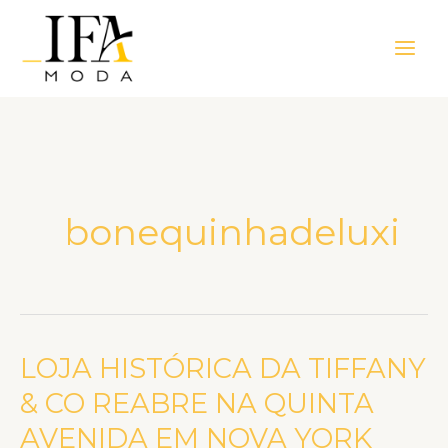
Ir
Main
para
Men
o
conteúdo
bonequinhadeluxi
LOJA HISTÓRICA DA TIFFANY
LOJA
HISTÓRICA
& CO REABRE NA QUINTA
DA
AVENIDA EM NOVA YORK
TIFFANY