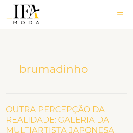
Ir
Main
para
Men
o
conteúdo
brumadinho
OUTRA PERCEPÇÃO DA
OUTRA
PERCEPÇÃO
REALIDADE: GALERIA DA
DA
MULTIARTISTA JAPONESA
REALIDADE: