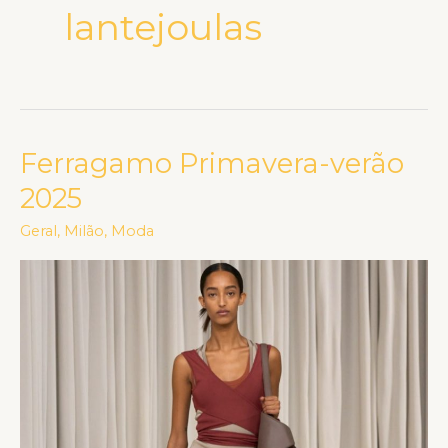
lantejoulas
Ferragamo Primavera-verão
Ferragamo
Primavera-
2025
verão
Geral
,
Milão
,
Moda
2025