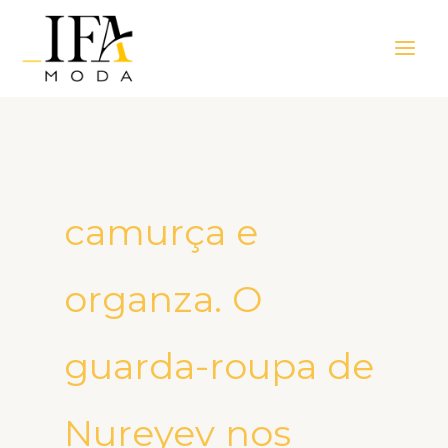
Ir
Main
para
Men
o
conteúdo
camurça e
organza. O
guarda-roupa de
Nureyev nos