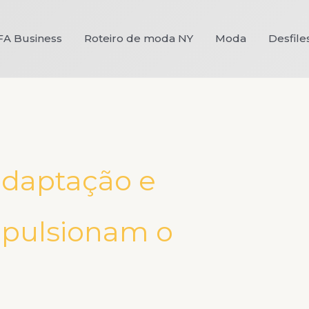
FA Business
Roteiro de moda NY
Moda
Desfile
adaptação e
mpulsionam o