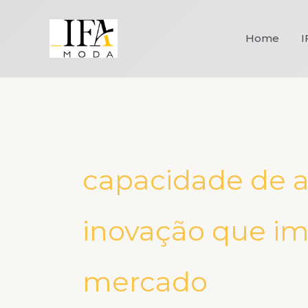
Ir
para
Home
I
o
conteúdo
capacidade de 
inovação que i
mercado