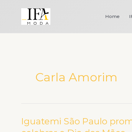
Ir
para
Home
I
o
conteúdo
Carla Amorim
Iguatemi São Paulo promo
Iguatemi
São