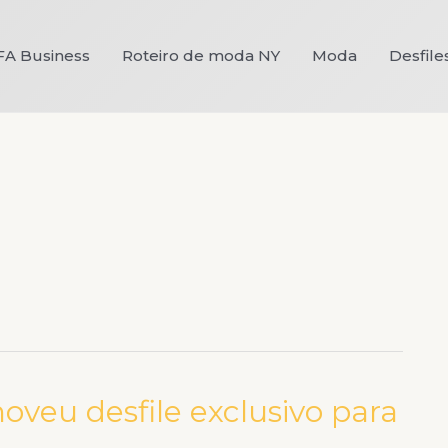
FA Business
Roteiro de moda NY
Moda
Desfile
veu desfile exclusivo para