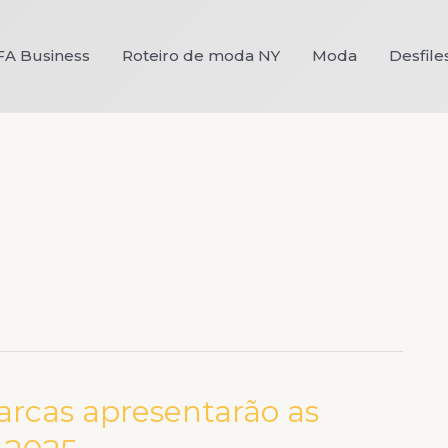
FA Business
Roteiro de moda NY
Moda
Desfile
rcas apresentarão as