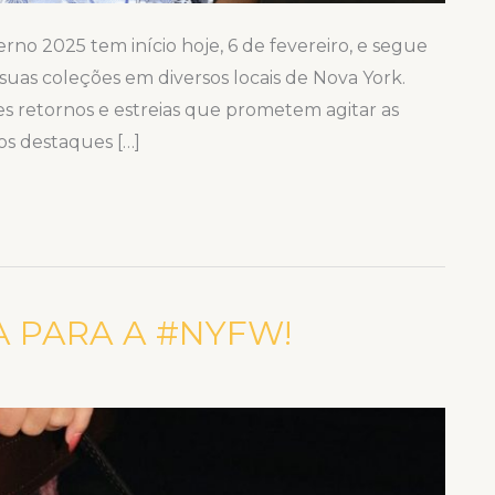
o 2025 tem início hoje, 6 de fevereiro, e segue
 suas coleções em diversos locais de Nova York.
s retornos e estreias que prometem agitar as
os destaques […]
 PARA A #NYFW!