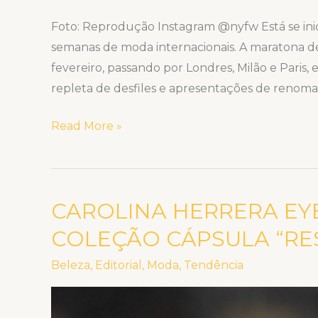
Foto: Reprodução Instagram @nyfw Está se ini
semanas de moda internacionais. A maratona d
fevereiro, passando por Londres, Milão e Pari
repleta de desfiles e apresentações de renoma
Read More »
CAROLINA HERRERA EY
CAROLINA
HERRERA
COLEÇÃO CÁPSULA “RE
EYEWEAR
Beleza
,
Editorial
,
Moda
,
Tendência
APRESENTA
A
COLEÇÃO