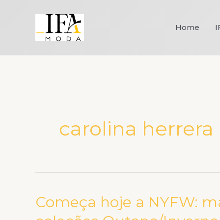
Ir
para
Home
I
o
conteúdo
carolina herrera
Começa hoje a NYFW: ma
Começa
hoje