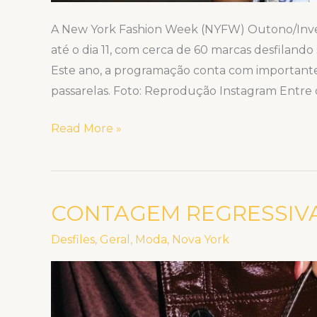
A New York Fashion Week (NYFW) Outono/Invern
até o dia 11, com cerca de 60 marcas desfilando
Este ano, a programação conta com importante
passarelas. Foto: Reprodução Instagram Entre 
Read More »
CONTAGEM REGRESSIVA
CONTAGEM
REGRESSIVA
Desfiles
,
Geral
,
Moda
,
Nova York
PARA
A
#NYFW!