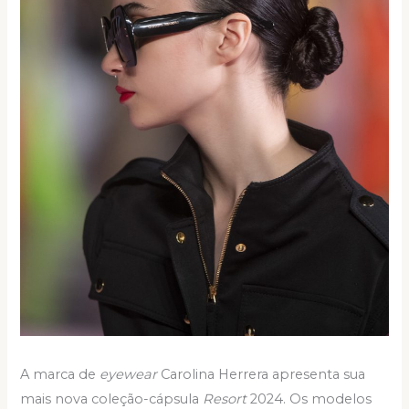
A marca de
eyewear
Carolina Herrera apresenta sua
mais nova coleção-cápsula
Resort
2024. Os modelos