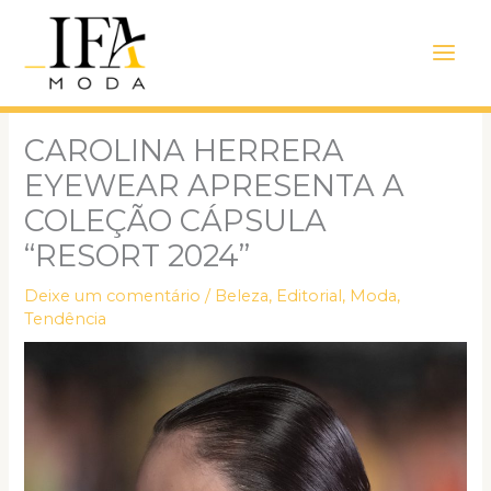
Ir
Main
para
Men
o
conteúdo
CAROLINA HERRERA
EYEWEAR APRESENTA A
COLEÇÃO CÁPSULA
“RESORT 2024”
Deixe um comentário
/
Beleza
,
Editorial
,
Moda
,
Tendência