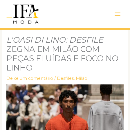
Ir
Main
para
Men
o
conteúdo
L’OASI DI LINO: DESFILE
ZEGNA EM MILÃO COM
PEÇAS FLUÍDAS E FOCO NO
LINHO
Deixe um comentário
/
Desfiles
,
Milão