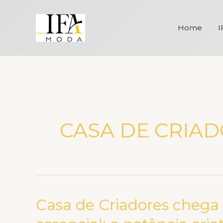
Ir
para
Home
I
o
conteúdo
CASA DE CRIAD
Casa de Criadores chega 
Casa
de