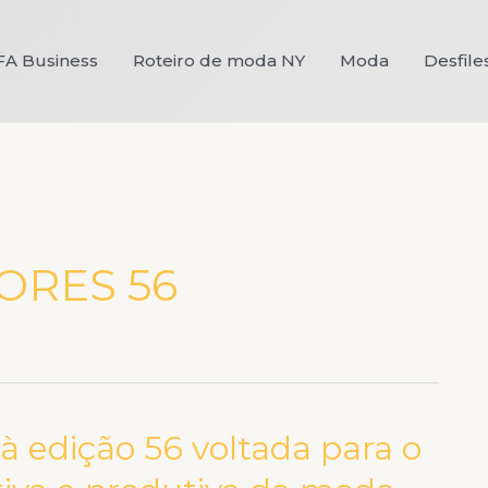
FA Business
Roteiro de moda NY
Moda
Desfile
ORES 56
à edição 56 voltada para o