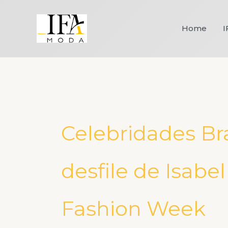
Ir
para
Home
I
o
conteúdo
Celebridades Br
desfile de Isabe
Fashion Week