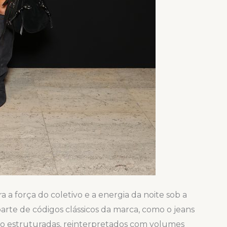
 a força do coletivo e a energia da noite sob a
arte de códigos clássicos da marca, como o jeans
ro estruturadas, reinterpretados com volumes