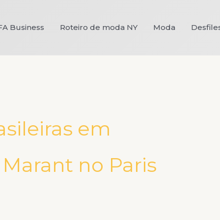
FA Business
Roteiro de moda NY
Moda
Desfile
asileiras em
l Marant no Paris