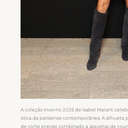
A coleção inverno 2026 de Isabel Marant celebra
ótica da parisiense contemporânea. A silhueta p
de corte preciso combinado a jaquetas de cou