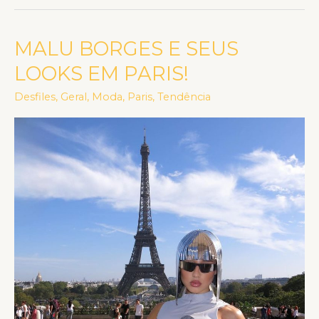
MALU BORGES E SEUS
MALU
BORGES
LOOKS EM PARIS!
E
Desfiles
,
Geral
,
Moda
,
Paris
,
Tendência
SEUS
LOOKS
EM
PARIS!