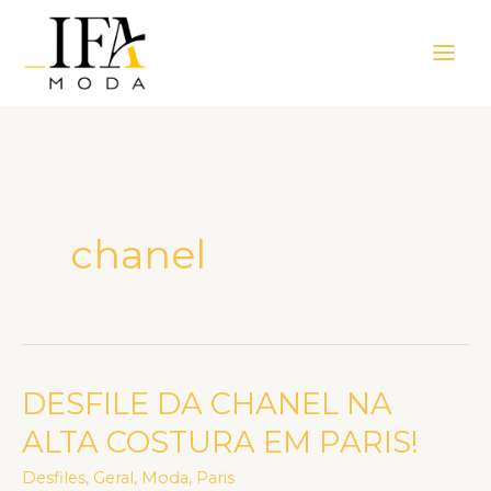
Ir
Main
para
Men
o
conteúdo
chanel
DESFILE DA CHANEL NA
DESFILE
DA
ALTA COSTURA EM PARIS!
CHANEL
Desfiles
,
Geral
,
Moda
,
Paris
NA