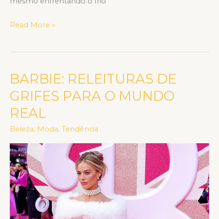
mesmo enfrentando o frio
Read More »
BARBIE: RELEITURAS DE
BARBIE:
RELEITURAS
GRIFES PARA O MUNDO
DE
REAL
GRIFES
PARA
Beleza
,
Moda
,
Tendência
O
MUNDO
REAL