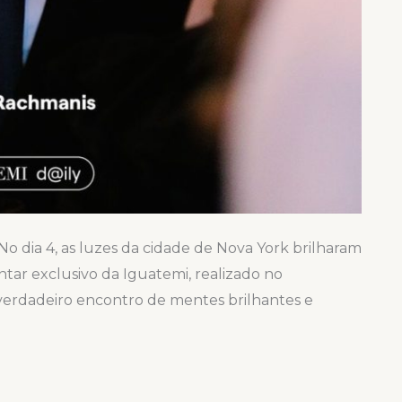
 dia 4, as luzes da cidade de Nova York brilharam
ntar exclusivo da Iguatemi, realizado no
 verdadeiro encontro de mentes brilhantes e