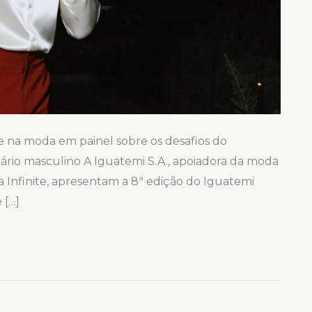
e na moda em painel sobre os desafios do
ário masculino A Iguatemi S.A., apoiadora da moda
sa Infinite, apresentam a 8ª edição do Iguatemi
 […]