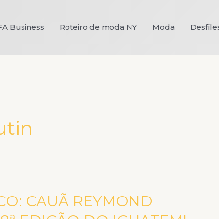
FA Business
Roteiro de moda NY
Moda
Desfile
utin
LCO: CAUÃ REYMOND