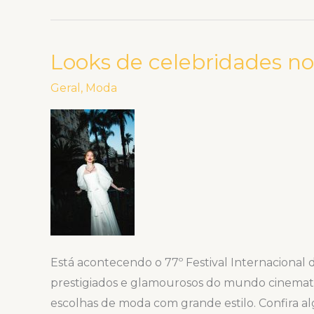
Looks de celebridades no
Looks
de
Geral
,
Moda
celebridades
no
Festival
Cannes
2024
Está acontecendo o 77º Festival Internacional
prestigiados e glamourosos do mundo cinematog
escolhas de moda com grande estilo. Confira a