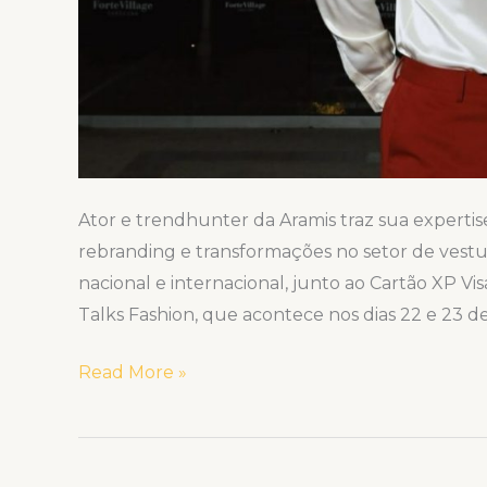
Ator e trendhunter da Aramis traz sua expertis
rebranding e transformações no setor de vestu
nacional e internacional, junto ao Cartão XP Vi
Talks Fashion, que acontece nos dias 22 e 23 de
Read More »