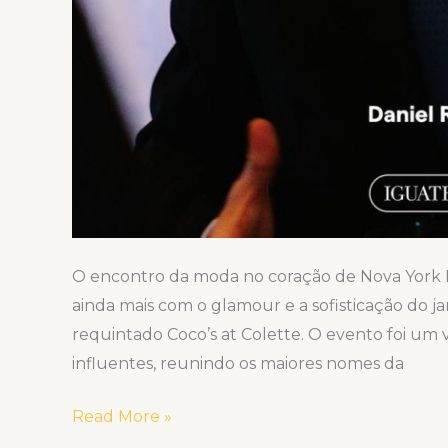
O encontro da moda no coração de Nova York No
ainda mais com o glamour e a sofisticação do ja
requintado Coco’s at Colette. O evento foi um
influentes, reunindo os maiores nomes da
Read More »