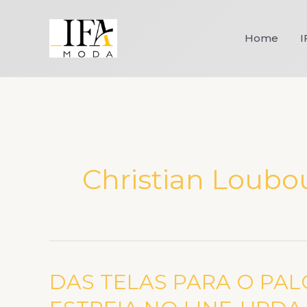
Ir
para
Home
I
o
conteúdo
Christian Loubo
DAS TELAS PARA O PA
DAS
TELAS