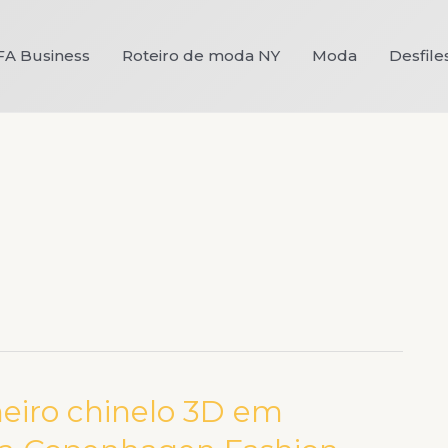
FA Business
Roteiro de moda NY
Moda
Desfile
meiro chinelo 3D em