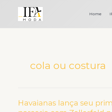
Ir
para
Home
I
o
conteúdo
cola ou costura
Havaianas lança seu pri
Havaianas
lança