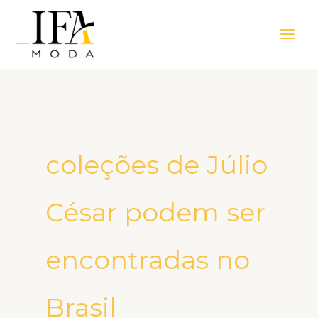
Ir
Main
para
Men
o
conteúdo
coleções de Júlio
César podem ser
encontradas no
Brasil