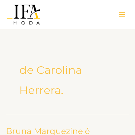
Ir
Main
para
Men
o
conteúdo
de Carolina
Herrera.
Bruna Marquezine é
Bruna