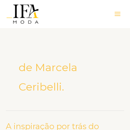
Ir
Main
para
Men
o
conteúdo
de Marcela
Ceribelli.
A inspiração por trás do
A