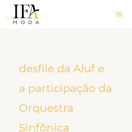
Ir
Main
para
Men
o
conteúdo
desfile da Aluf e
a participação da
Orquestra
Sinfônica