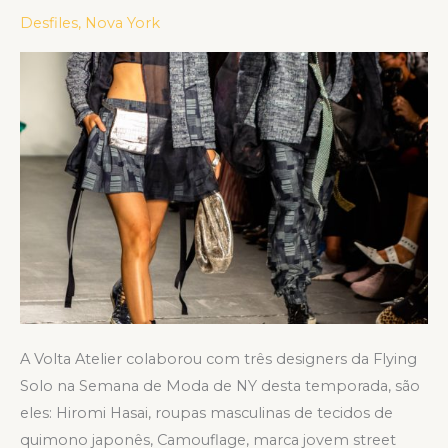
sustentáveis
Desfiles
,
Nova York
participa
de
desfiles
na
NYFW
2019
A Volta Atelier colaborou com três designers da Flying
Solo na Semana de Moda de NY desta temporada, são
eles: Hiromi Hasai, roupas masculinas de tecidos de
quimono japonês, Camouflage, marca jovem street