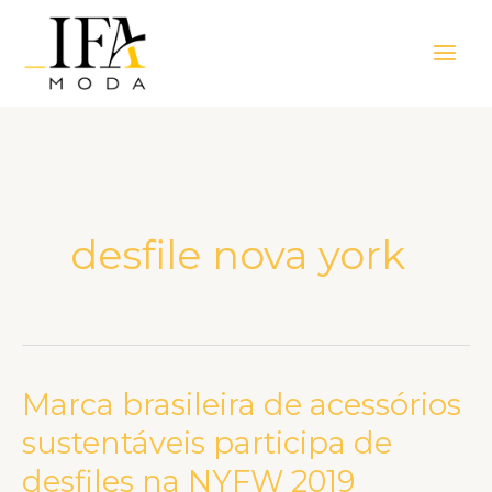
Ir
Main
para
Men
o
conteúdo
desfile nova york
Marca brasileira de acessórios
Marca
brasileira
sustentáveis participa de
de
desfiles na NYFW 2019
acessórios