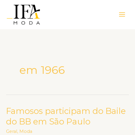
Ir
Main
para
Men
o
conteúdo
em 1966
Famosos participam do Baile
Famosos
participam
do BB em São Paulo
do
Geral
,
Moda
Baile