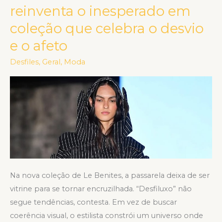
de
reinventa o inesperado em
Criadores:
coleção que celebra o desvio
Le
e o afeto
Benites
reinventa
Desfiles
,
Geral
,
Moda
o
inesperado
em
coleção
que
celebra
o
desvio
Na nova coleção de Le Benites, a passarela deixa de ser
e
vitrine para se tornar encruzilhada. “Desfiluxo” não
o
segue tendências, contesta. Em vez de buscar
afeto
coerência visual, o estilista constrói um universo onde