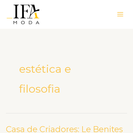
Ir
Main
para
Men
o
conteúdo
estética e
filosofia
Casa de Criadores: Le Benites
Casa