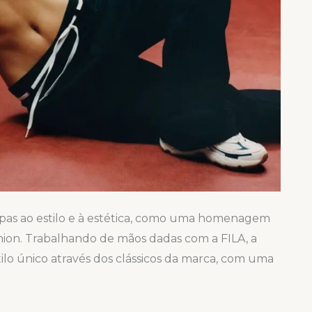
oupas ao estilo e à estética, como uma homenagem
shion. Trabalhando de mãos dadas com a FILA, a
ilo único através dos clássicos da marca, com uma