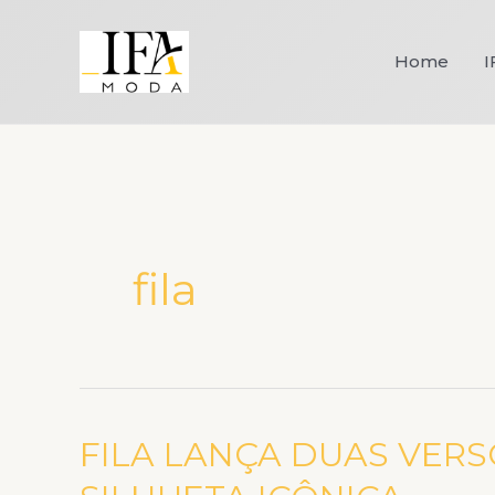
Ir
para
Home
I
o
conteúdo
fila
FILA LANÇA DUAS VERS
FILA
LANÇA