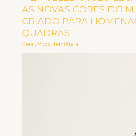
CELEBRA
AS NOVAS CORES DO M
SEU
CRIADO PARA HOMENA
LEGADO
QUADRAS
NO
BASQUETE
Geral
,
Moda
,
Tendência
COM
AS
NOVAS
CORES
DO
M-
SQUAD,
MODELO
CRIADO
PARA