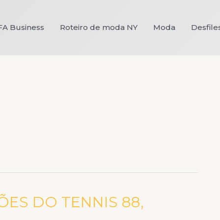
FA Business
Roteiro de moda NY
Moda
Desfile
ÕES DO TENNIS 88,